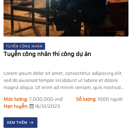
TUYỂN CÔNG NHÂN
Tuyển công nhân thi công dự án
Lorem ipsum dolor sit amet, consectetur adipiscing elit,
sed do eiusmod tempor incididunt ut labore et dolore
magna aliqua. Ut enim ad minim veniam, quis nostrud
exercitation ullamco laboris nisi ut aliquip ex ea commodo
Mức lương:
7,000,000 vnđ
Số lượng:
1000 người
consequat.
Hạn tuyển:
16/12/2023
XEM THÊM