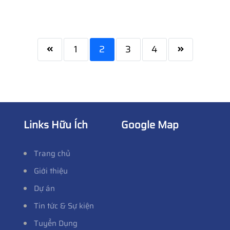
1
2
3
4
Links Hữu Ích
Google Map
Trang chủ
Giới thiệu
Dự án
Tin tức & Sự kiện
Tuyển Dụng