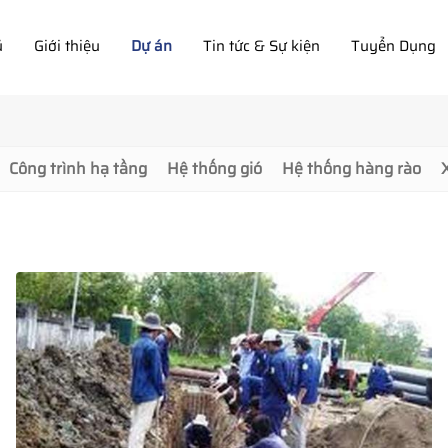
ủ
Giới thiệu
Dự án
Tin tức & Sự kiện
Tuyển Dụng
Công trình hạ tầng
Hệ thống gió
Hệ thống hàng rào