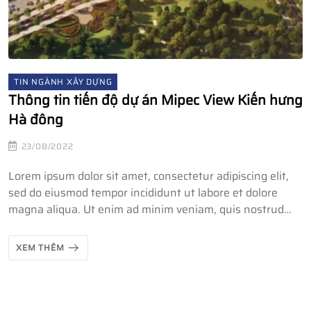
TIN NGÀNH XÂY DỰNG
Thông tin tiến độ dự án Mipec View Kiến hưng
Hà đông
23/08/2022
Lorem ipsum dolor sit amet, consectetur adipiscing elit,
sed do eiusmod tempor incididunt ut labore et dolore
magna aliqua. Ut enim ad minim veniam, quis nostrud
exercitation ullamco laboris nisi ut aliquip ex ea commodo
consequat. Duis aute irure dolor in reprehenderit in
XEM THÊM
voluptate velit esse cillum dolore eu fugiat nulla pariatur.
Excepteur sint occaecat cupidatat non proident, sunt in
culpa qui officia deserunt mollit anim id est laborum.